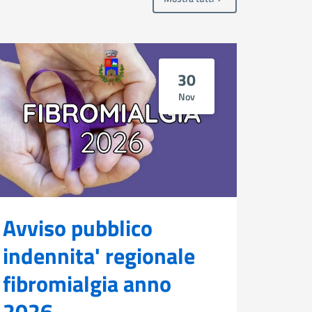
30
Nov
Avviso pubblico
Diri
indennita' regionale
202
fibromialgia anno
Contribu
2025Bors
2026