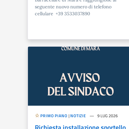
seguente nuovo numero di telefono
cellulare +39 3533037890
PRIMO PIANO
|
NOTIZIE
9 LUG 2026
Richiesta installazione sportello