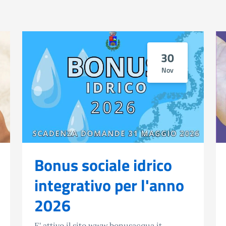
30
Nov
Bonus sociale idrico
integrativo per l'anno
2026
E' attivo il sito www.bonusacqua.it,