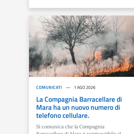
COMUNICATI
1 AGO 2026
La Compagnia Barracellare di
Mara ha un nuovo numero di
telefono cellulare.
Si comunica che la Compagnia
Barracellare di Mara è raggiungibile al