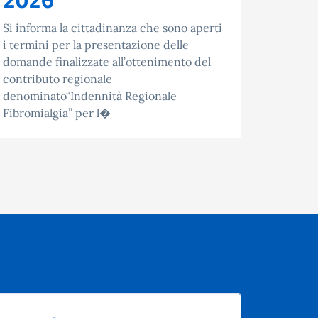
2024/20
22.05.2
Si informa la cittadinanza che sono aperti
(ART. 2
i termini per la presentazione delle
domande finalizzate all’ottenimento del
contributo regionale
denominato“Indennità Regionale
Fibromialgia” per l�