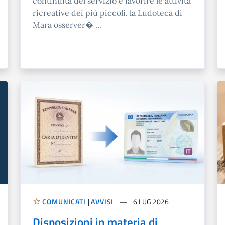
continuità del servizio e favorire le attività
ricreative dei più piccoli, la Ludoteca di
Mara osserver� ...
COMUNICATI
|
AVVISI
6 LUG 2026
Disposizioni in materia di